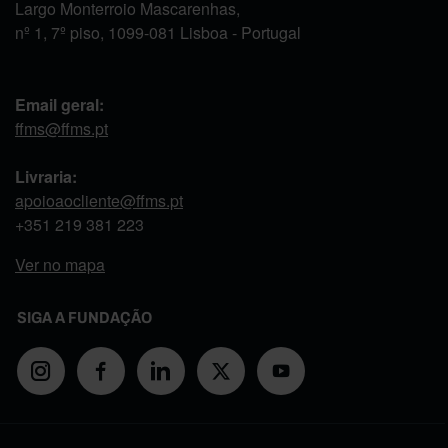
Largo Monterroio Mascarenhas,
nº 1, 7º piso, 1099-081 Lisboa - Portugal
Email geral:
ffms@ffms.pt
Livraria:
apoioaocliente@ffms.pt
+351
219 381 223
Ver no mapa
SIGA A FUNDAÇÃO