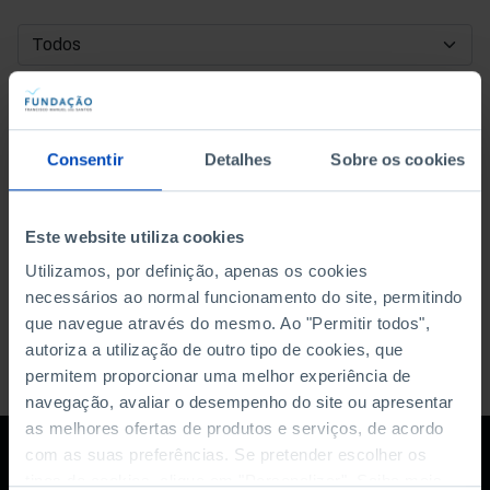
DATA DE INÍCIO
DATA DE FIM
Consentir
Detalhes
Sobre os cookies
ORDENAR POR
Este website utiliza cookies
Utilizamos, por definição, apenas os cookies
necessários ao normal funcionamento do site, permitindo
que navegue através do mesmo. Ao "Permitir todos",
autoriza a utilização de outro tipo de cookies, que
permitem proporcionar uma melhor experiência de
navegação, avaliar o desempenho do site ou apresentar
as melhores ofertas de produtos e serviços, de acordo
com as suas preferências. Se pretender escolher os
tipos de cookies, clique em "Personalizar". Saiba mais