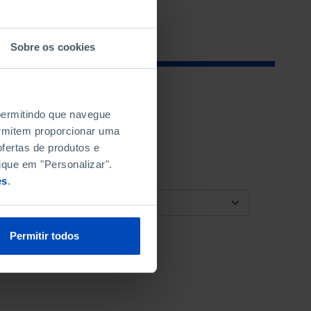
Sobre os cookies
 permitindo que navegue
permitem proporcionar uma
fertas de produtos e
ique em "Personalizar".
es
.
ORDENAR POR
Permitir todos