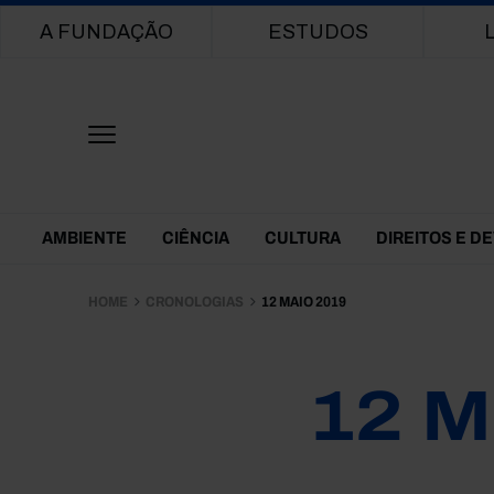
Main navigation
A FUNDAÇÃO
ESTUDOS
Themes Menu
AMBIENTE
CIÊNCIA
CULTURA
DIREITOS E D
HOME
CRONOLOGIAS
12 MAIO 2019
12 M