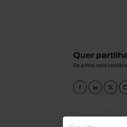
Quer partilh
Se achou este conteúdo