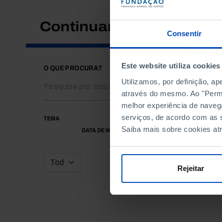
Continuar a pesquisar
Consentir
Este website utiliza cookies
O QUE PROCURA?
Utilizamos, por definição, a
através do mesmo. Ao "Permit
melhor experiência de naveg
serviços, de acordo com as s
TEMA
Saiba mais sobre cookies at
DATA DE INÍCIO
Rejeitar