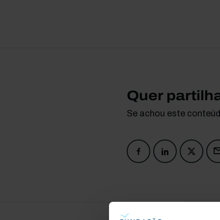
Quer partilh
Se achou este conteúdo