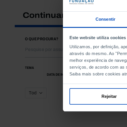
Continuar a pesquisar
Consentir
Este website utiliza cookies
O QUE PROCURA?
Utilizamos, por definição, a
através do mesmo. Ao "Permit
melhor experiência de naveg
serviços, de acordo com as s
TEMA
Saiba mais sobre cookies at
DATA DE INÍCIO
Rejeitar