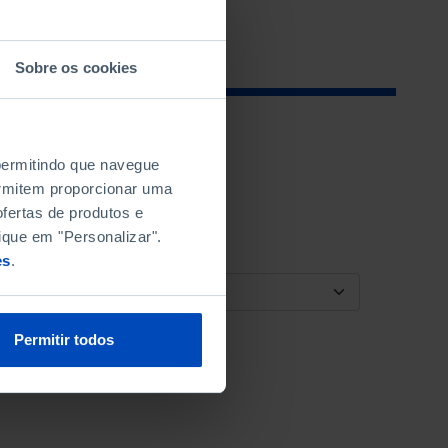
Sobre os cookies
 permitindo que navegue
permitem proporcionar uma
fertas de produtos e
ique em "Personalizar".
es
.
ORDENAR POR
Permitir todos