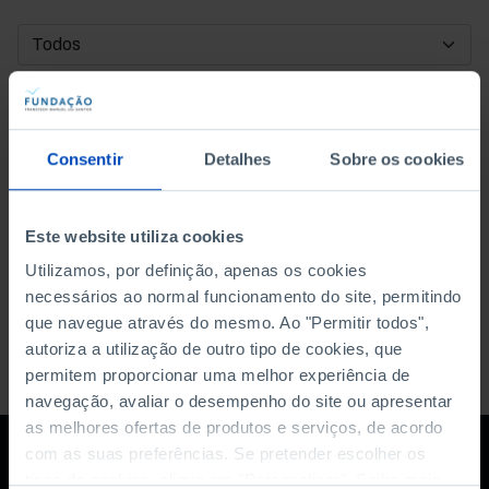
DATA DE INÍCIO
DATA DE FIM
Consentir
Detalhes
Sobre os cookies
ORDENAR POR
Este website utiliza cookies
Utilizamos, por definição, apenas os cookies
necessários ao normal funcionamento do site, permitindo
que navegue através do mesmo. Ao "Permitir todos",
autoriza a utilização de outro tipo de cookies, que
permitem proporcionar uma melhor experiência de
navegação, avaliar o desempenho do site ou apresentar
as melhores ofertas de produtos e serviços, de acordo
com as suas preferências. Se pretender escolher os
tipos de cookies, clique em "Personalizar". Saiba mais