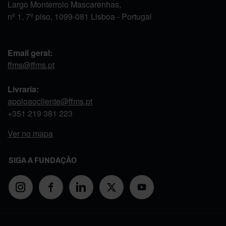
Largo Monterroio Mascarenhas,
nº 1, 7º piso, 1099-081 Lisboa - Portugal
Email geral:
ffms@ffms.pt
Livraria:
apoioaocliente@ffms.pt
+351
219 381 223
Ver no mapa
SIGA A FUNDAÇÃO