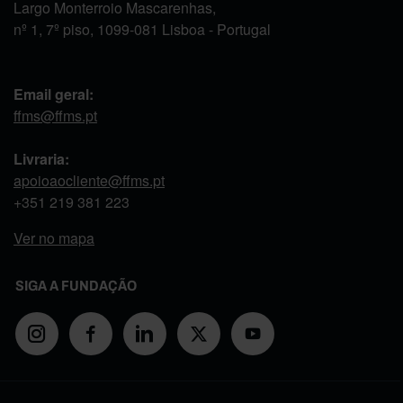
Largo Monterroio Mascarenhas,
nº 1, 7º piso, 1099-081 Lisboa - Portugal
Email geral:
ffms@ffms.pt
Livraria:
apoioaocliente@ffms.pt
+351
219 381 223
Ver no mapa
SIGA A FUNDAÇÃO