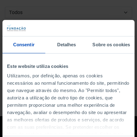
DATA DE INÍCIO
DATA DE FIM
Consentir
Detalhes
Sobre os cookies
ORDENAR POR
Este website utiliza cookies
Utilizamos, por definição, apenas os cookies
necessários ao normal funcionamento do site, permitindo
que navegue através do mesmo. Ao "Permitir todos",
autoriza a utilização de outro tipo de cookies, que
permitem proporcionar uma melhor experiência de
navegação, avaliar o desempenho do site ou apresentar
as melhores ofertas de produtos e serviços, de acordo
com as suas preferências. Se pretender escolher os
tipos de cookies, clique em "Personalizar". Saiba mais