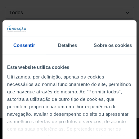
DATA DE INÍCIO
DATA DE FIM
Consentir
Detalhes
Sobre os cookies
ORDENAR POR
Este website utiliza cookies
Utilizamos, por definição, apenas os cookies
necessários ao normal funcionamento do site, permitindo
que navegue através do mesmo. Ao "Permitir todos",
autoriza a utilização de outro tipo de cookies, que
permitem proporcionar uma melhor experiência de
navegação, avaliar o desempenho do site ou apresentar
as melhores ofertas de produtos e serviços, de acordo
com as suas preferências. Se pretender escolher os
tipos de cookies, clique em "Personalizar". Saiba mais