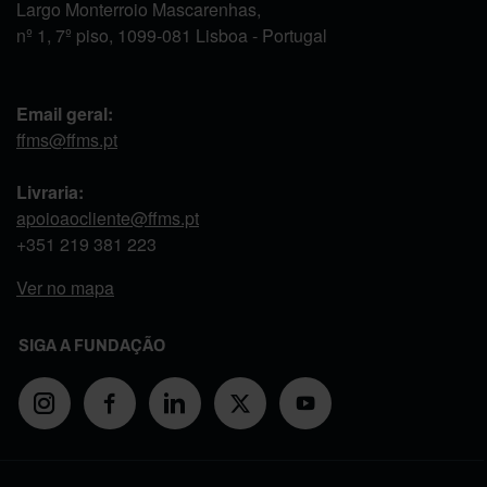
Largo Monterroio Mascarenhas,
nº 1, 7º piso, 1099-081 Lisboa - Portugal
Email geral:
ffms@ffms.pt
Livraria:
apoioaocliente@ffms.pt
+351
219 381 223
Ver no mapa
SIGA A FUNDAÇÃO