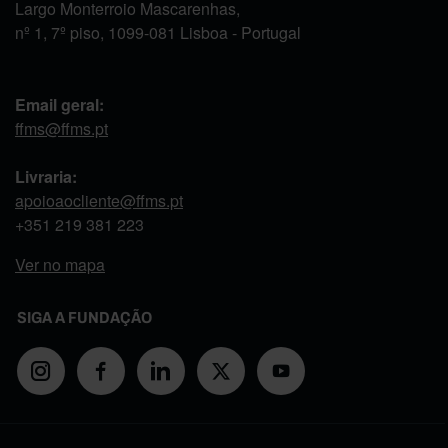
Largo Monterroio Mascarenhas,
nº 1, 7º piso, 1099-081 Lisboa - Portugal
Email geral:
ffms@ffms.pt
Livraria:
apoioaocliente@ffms.pt
+351
219 381 223
Ver no mapa
SIGA A FUNDAÇÃO