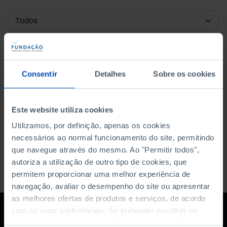
DATA DE INÍCIO
DATA DE FIM
Consentir
Detalhes
Sobre os cookies
ORDENAR POR
Este website utiliza cookies
Utilizamos, por definição, apenas os cookies
necessários ao normal funcionamento do site, permitindo
que navegue através do mesmo. Ao "Permitir todos",
autoriza a utilização de outro tipo de cookies, que
permitem proporcionar uma melhor experiência de
navegação, avaliar o desempenho do site ou apresentar
as melhores ofertas de produtos e serviços, de acordo
com as suas preferências. Se pretender escolher os
tipos de cookies, clique em "Personalizar". Saiba mais