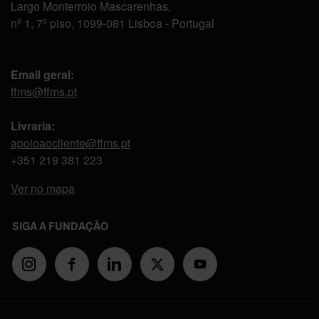
Largo Monterroio Mascarenhas,
nº 1, 7º piso, 1099-081 Lisboa - Portugal
Email geral:
ffms@ffms.pt
Livraria:
apoioaocliente@ffms.pt
+351
219 381 223
Ver no mapa
SIGA A FUNDAÇÃO