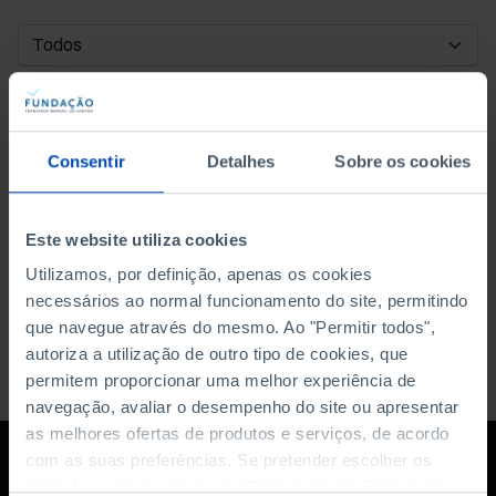
DATA DE INÍCIO
DATA DE FIM
Consentir
Detalhes
Sobre os cookies
ORDENAR POR
Este website utiliza cookies
Utilizamos, por definição, apenas os cookies
necessários ao normal funcionamento do site, permitindo
que navegue através do mesmo. Ao "Permitir todos",
autoriza a utilização de outro tipo de cookies, que
permitem proporcionar uma melhor experiência de
navegação, avaliar o desempenho do site ou apresentar
as melhores ofertas de produtos e serviços, de acordo
com as suas preferências. Se pretender escolher os
tipos de cookies, clique em "Personalizar". Saiba mais