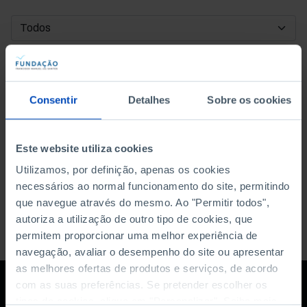
DATA DE INÍCIO
DATA DE FIM
Consentir
Detalhes
Sobre os cookies
ORDENAR POR
Este website utiliza cookies
Utilizamos, por definição, apenas os cookies
necessários ao normal funcionamento do site, permitindo
que navegue através do mesmo. Ao "Permitir todos",
autoriza a utilização de outro tipo de cookies, que
permitem proporcionar uma melhor experiência de
navegação, avaliar o desempenho do site ou apresentar
as melhores ofertas de produtos e serviços, de acordo
com as suas preferências. Se pretender escolher os
tipos de cookies, clique em "Personalizar". Saiba mais