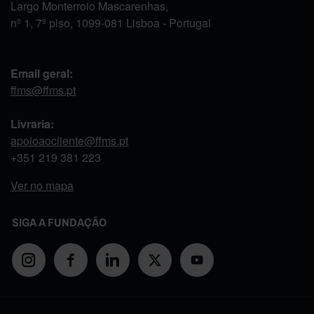
Largo Monterroio Mascarenhas,
nº 1, 7º piso, 1099-081 Lisboa - Portugal
Email geral:
ffms@ffms.pt
Livraria:
apoioaocliente@ffms.pt
+351
219 381 223
Ver no mapa
SIGA A FUNDAÇÃO