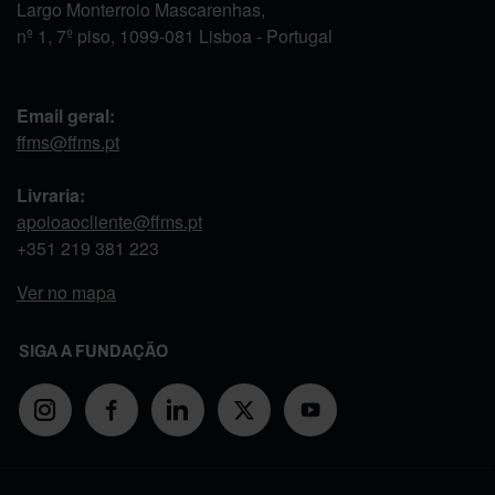
Largo Monterroio Mascarenhas,
nº 1, 7º piso, 1099-081 Lisboa - Portugal
Email geral:
ffms@ffms.pt
Livraria:
apoioaocliente@ffms.pt
+351
219 381 223
Ver no mapa
SIGA A FUNDAÇÃO