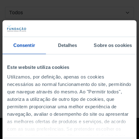
DATA DE INÍCIO
DATA DE FIM
Consentir
Detalhes
Sobre os cookies
ORDENAR POR
Este website utiliza cookies
Utilizamos, por definição, apenas os cookies
necessários ao normal funcionamento do site, permitindo
que navegue através do mesmo. Ao "Permitir todos",
autoriza a utilização de outro tipo de cookies, que
permitem proporcionar uma melhor experiência de
navegação, avaliar o desempenho do site ou apresentar
as melhores ofertas de produtos e serviços, de acordo
com as suas preferências. Se pretender escolher os
tipos de cookies, clique em "Personalizar". Saiba mais