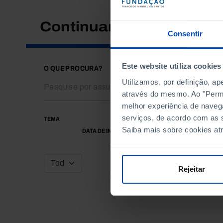
Continuar a pesquisar
Consentir
Este website utiliza cookies
O QUE PROCURA?
Utilizamos, por definição, a
através do mesmo. Ao "Permit
melhor experiência de naveg
serviços, de acordo com as s
TEMA
Saiba mais sobre cookies at
DATA DE INÍCIO
Rejeitar