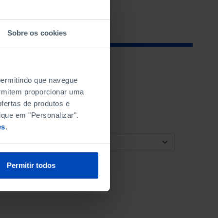
Sobre os cookies
 permitindo que navegue
permitem proporcionar uma
fertas de produtos e
ique em "Personalizar".
es
.
ORDENAR POR
Permitir todos