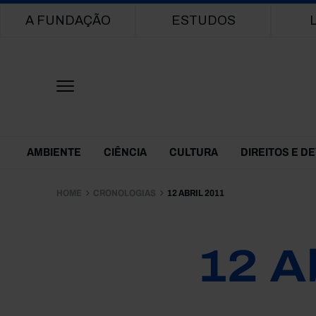
Main navigation
A FUNDAÇÃO
ESTUDOS
Themes Menu
AMBIENTE
CIÊNCIA
CULTURA
DIREITOS E D
HOME
CRONOLOGIAS
12 ABRIL 2011
12 A