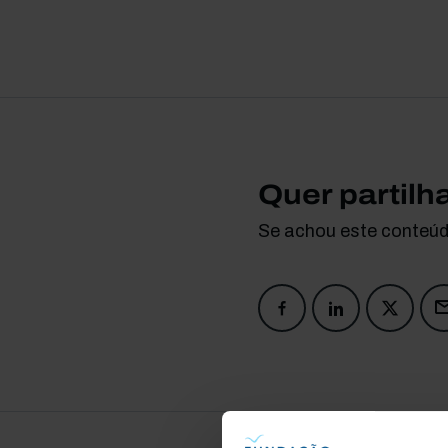
Quer partilh
Se achou este conteúdo