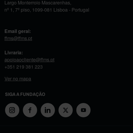
Largo Monterroio Mascarenhas,
nº 1, 7º piso, 1099-081 Lisboa - Portugal
Email geral:
ffms@ffms.pt
Livraria:
apoioaocliente@ffms.pt
+351
219 381 223
Ver no mapa
SIGA A FUNDAÇÃO