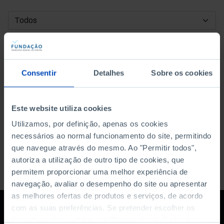
DATA DE INÍCIO
DATA DE FIM
Consentir
Detalhes
Sobre os cookies
ORDENAR POR
Este website utiliza cookies
Utilizamos, por definição, apenas os cookies
necessários ao normal funcionamento do site, permitindo
que navegue através do mesmo. Ao "Permitir todos",
autoriza a utilização de outro tipo de cookies, que
permitem proporcionar uma melhor experiência de
navegação, avaliar o desempenho do site ou apresentar
as melhores ofertas de produtos e serviços, de acordo
com as suas preferências. Se pretender escolher os
tipos de cookies, clique em "Personalizar". Saiba mais