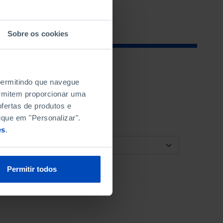
Sobre os cookies
 permitindo que navegue
permitem proporcionar uma
fertas de produtos e
ique em "Personalizar".
es
.
ORDENAR POR
Permitir todos