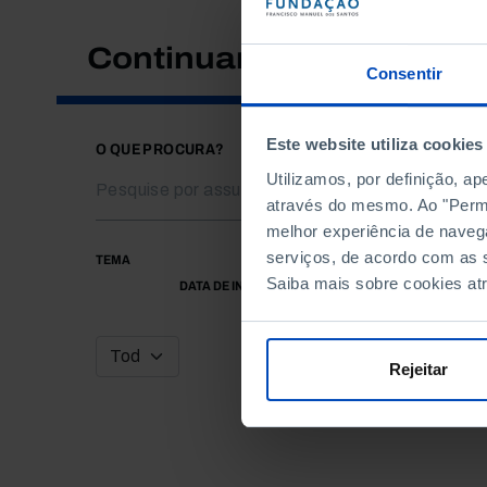
Continuar a pesquisar
Consentir
Este website utiliza cookies
O QUE PROCURA?
Utilizamos, por definição, a
através do mesmo. Ao "Permit
melhor experiência de naveg
serviços, de acordo com as s
TEMA
Saiba mais sobre cookies at
DATA DE INÍCIO
Rejeitar