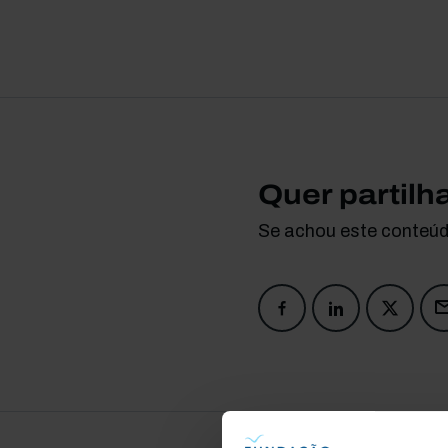
Quer partilh
Se achou este conteúdo