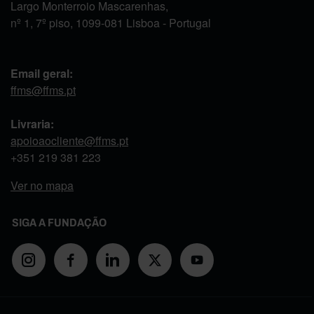
Largo Monterroio Mascarenhas,
nº 1, 7º piso, 1099-081 Lisboa - Portugal
Email geral:
ffms@ffms.pt
Livraria:
apoioaocliente@ffms.pt
+351
219 381 223
Ver no mapa
SIGA A FUNDAÇÃO