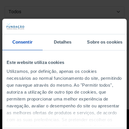
DATA DE INÍCIO
DATA DE FIM
Consentir
Detalhes
Sobre os cookies
ORDENAR POR
Este website utiliza cookies
Utilizamos, por definição, apenas os cookies
necessários ao normal funcionamento do site, permitindo
que navegue através do mesmo. Ao "Permitir todos",
autoriza a utilização de outro tipo de cookies, que
permitem proporcionar uma melhor experiência de
navegação, avaliar o desempenho do site ou apresentar
as melhores ofertas de produtos e serviços, de acordo
com as suas preferências. Se pretender escolher os
tipos de cookies, clique em "Personalizar". Saiba mais