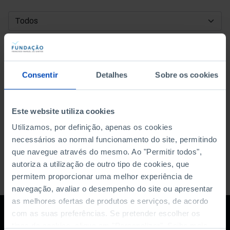
DATA DE INÍCIO
DATA DE FIM
Consentir
Detalhes
Sobre os cookies
ORDENAR POR
Este website utiliza cookies
Utilizamos, por definição, apenas os cookies
necessários ao normal funcionamento do site, permitindo
que navegue através do mesmo. Ao "Permitir todos",
autoriza a utilização de outro tipo de cookies, que
permitem proporcionar uma melhor experiência de
navegação, avaliar o desempenho do site ou apresentar
as melhores ofertas de produtos e serviços, de acordo
com as suas preferências. Se pretender escolher os
tipos de cookies, clique em "Personalizar". Saiba mais