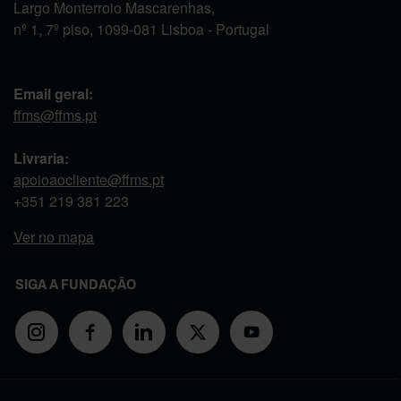
Largo Monterroio Mascarenhas,
nº 1, 7º piso, 1099-081 Lisboa - Portugal
Email geral:
ffms@ffms.pt
Livraria:
apoioaocliente@ffms.pt
+351
219 381 223
Ver no mapa
SIGA A FUNDAÇÃO