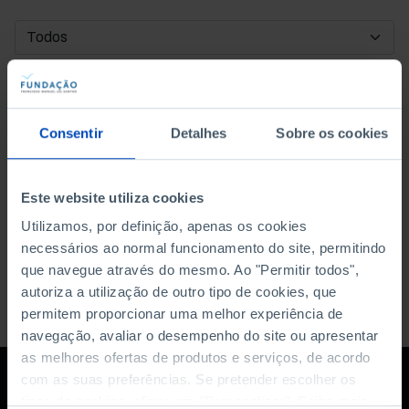
DATA DE INÍCIO
DATA DE FIM
Consentir
Detalhes
Sobre os cookies
ORDENAR POR
Este website utiliza cookies
Utilizamos, por definição, apenas os cookies
necessários ao normal funcionamento do site, permitindo
que navegue através do mesmo. Ao "Permitir todos",
autoriza a utilização de outro tipo de cookies, que
permitem proporcionar uma melhor experiência de
navegação, avaliar o desempenho do site ou apresentar
as melhores ofertas de produtos e serviços, de acordo
com as suas preferências. Se pretender escolher os
tipos de cookies, clique em "Personalizar". Saiba mais