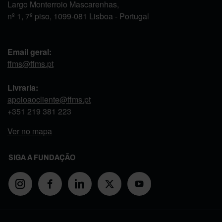
Largo Monterroio Mascarenhas,
nº 1, 7º piso, 1099-081 Lisboa - Portugal
Email geral:
ffms@ffms.pt
Livraria:
apoioaocliente@ffms.pt
+351
219 381 223
Ver no mapa
SIGA A FUNDAÇÃO