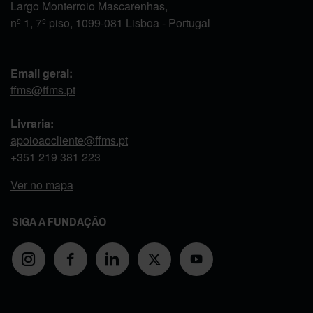
Largo Monterroio Mascarenhas,
nº 1, 7º piso, 1099-081 Lisboa - Portugal
Email geral:
ffms@ffms.pt
Livraria:
apoioaocliente@ffms.pt
+351
219 381 223
Ver no mapa
SIGA A FUNDAÇÃO