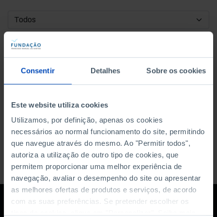
DATA DE INÍCIO
DATA DE FIM
Consentir
Detalhes
Sobre os cookies
ORDENAR POR
Este website utiliza cookies
Utilizamos, por definição, apenas os cookies
necessários ao normal funcionamento do site, permitindo
que navegue através do mesmo. Ao "Permitir todos",
autoriza a utilização de outro tipo de cookies, que
permitem proporcionar uma melhor experiência de
navegação, avaliar o desempenho do site ou apresentar
as melhores ofertas de produtos e serviços, de acordo
com as suas preferências. Se pretender escolher os
tipos de cookies, clique em "Personalizar". Saiba mais