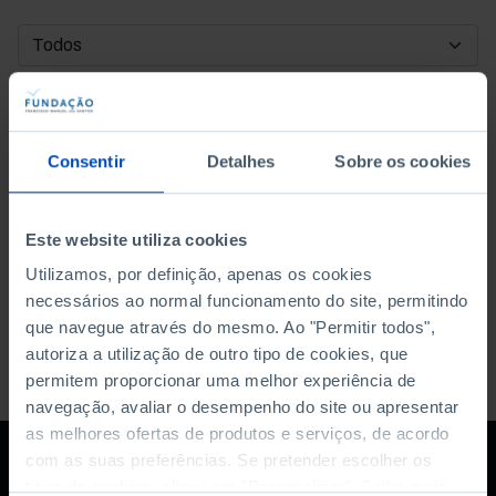
DATA DE INÍCIO
DATA DE FIM
Consentir
Detalhes
Sobre os cookies
ORDENAR POR
Este website utiliza cookies
Utilizamos, por definição, apenas os cookies
necessários ao normal funcionamento do site, permitindo
que navegue através do mesmo. Ao "Permitir todos",
autoriza a utilização de outro tipo de cookies, que
permitem proporcionar uma melhor experiência de
navegação, avaliar o desempenho do site ou apresentar
as melhores ofertas de produtos e serviços, de acordo
com as suas preferências. Se pretender escolher os
tipos de cookies, clique em "Personalizar". Saiba mais