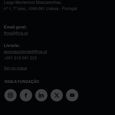
Largo Monterroio Mascarenhas,
nº 1, 7º piso, 1099-081 Lisboa - Portugal
Email geral:
ffms@ffms.pt
Livraria:
apoioaocliente@ffms.pt
+351
219 381 223
Ver no mapa
SIGA A FUNDAÇÃO