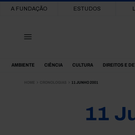
Main navigation
A FUNDAÇÃO
ESTUDOS
Themes Menu
AMBIENTE
CIÊNCIA
CULTURA
DIREITOS E D
HOME
CRONOLOGIAS
11 JUNHO 2001
11 J