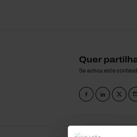
Quer partilh
Se achou este conteúdo