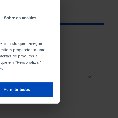
Sobre os cookies
 permitindo que navegue
permitem proporcionar uma
fertas de produtos e
ique em "Personalizar".
es
.
ORDENAR POR
Permitir todos