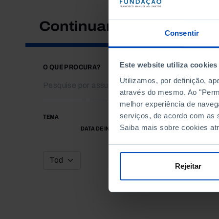
Continuar a pesquisar
Consentir
Este website utiliza cookies
O QUE PROCURA?
Utilizamos, por definição, a
através do mesmo. Ao "Permit
melhor experiência de naveg
serviços, de acordo com as s
TEMA
Saiba mais sobre cookies at
DATA DE INÍCIO
Rejeitar