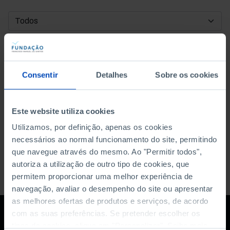
DATA DE INÍCIO
DATA DE FIM
Consentir
Detalhes
Sobre os cookies
ORDENAR POR
Este website utiliza cookies
Utilizamos, por definição, apenas os cookies
necessários ao normal funcionamento do site, permitindo
que navegue através do mesmo. Ao "Permitir todos",
autoriza a utilização de outro tipo de cookies, que
permitem proporcionar uma melhor experiência de
navegação, avaliar o desempenho do site ou apresentar
as melhores ofertas de produtos e serviços, de acordo
com as suas preferências. Se pretender escolher os
tipos de cookies, clique em "Personalizar". Saiba mais