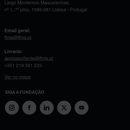
Largo Monterroio Mascarenhas,
nº 1, 7º piso, 1099-081 Lisboa - Portugal
Email geral:
ffms@ffms.pt
Livraria:
apoioaocliente@ffms.pt
+351
219 381 223
Ver no mapa
SIGA A FUNDAÇÃO