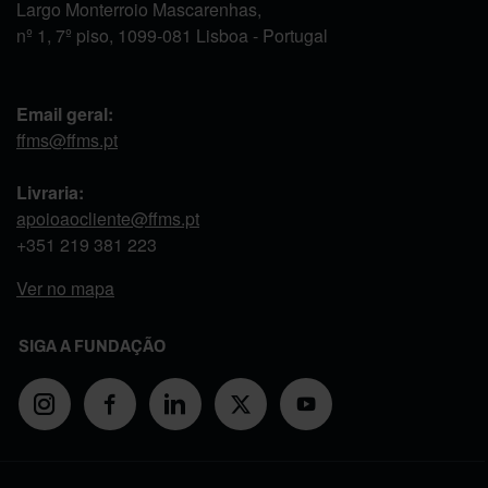
Largo Monterroio Mascarenhas,
nº 1, 7º piso, 1099-081 Lisboa - Portugal
Email geral:
ffms@ffms.pt
Livraria:
apoioaocliente@ffms.pt
+351
219 381 223
Ver no mapa
SIGA A FUNDAÇÃO