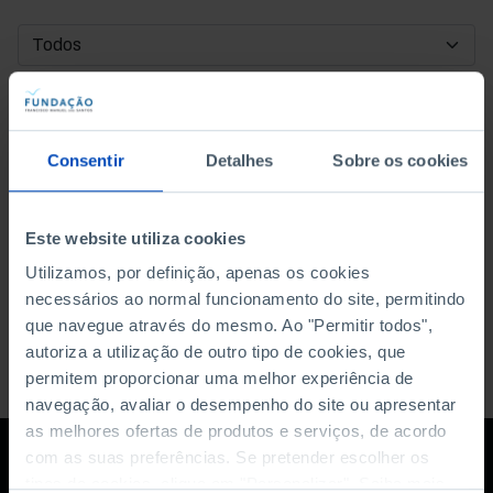
DATA DE INÍCIO
DATA DE FIM
Consentir
Detalhes
Sobre os cookies
ORDENAR POR
Este website utiliza cookies
Utilizamos, por definição, apenas os cookies
necessários ao normal funcionamento do site, permitindo
que navegue através do mesmo. Ao "Permitir todos",
autoriza a utilização de outro tipo de cookies, que
permitem proporcionar uma melhor experiência de
navegação, avaliar o desempenho do site ou apresentar
as melhores ofertas de produtos e serviços, de acordo
com as suas preferências. Se pretender escolher os
tipos de cookies, clique em "Personalizar". Saiba mais