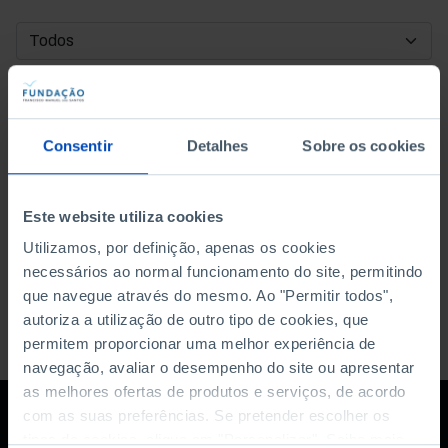
DATA DE INÍCIO
DATA DE FIM
Consentir
Detalhes
Sobre os cookies
ORDENAR POR
Este website utiliza cookies
Utilizamos, por definição, apenas os cookies
necessários ao normal funcionamento do site, permitindo
que navegue através do mesmo. Ao "Permitir todos",
autoriza a utilização de outro tipo de cookies, que
permitem proporcionar uma melhor experiência de
navegação, avaliar o desempenho do site ou apresentar
as melhores ofertas de produtos e serviços, de acordo
com as suas preferências. Se pretender escolher os
tipos de cookies, clique em "Personalizar". Saiba mais