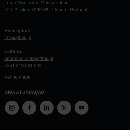
Largo Monterroio Mascarenhas,
nº 1, 7º piso, 1099-081 Lisboa - Portugal
Email geral:
ffms@ffms.pt
Livraria:
apoioaocliente@ffms.pt
+351
219 381 223
Ver no mapa
SIGA A FUNDAÇÃO