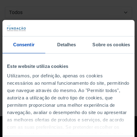
DATA DE INÍCIO
DATA DE FIM
Consentir
Detalhes
Sobre os cookies
ORDENAR POR
Este website utiliza cookies
Utilizamos, por definição, apenas os cookies
necessários ao normal funcionamento do site, permitindo
que navegue através do mesmo. Ao "Permitir todos",
autoriza a utilização de outro tipo de cookies, que
permitem proporcionar uma melhor experiência de
navegação, avaliar o desempenho do site ou apresentar
as melhores ofertas de produtos e serviços, de acordo
com as suas preferências. Se pretender escolher os
tipos de cookies, clique em "Personalizar". Saiba mais