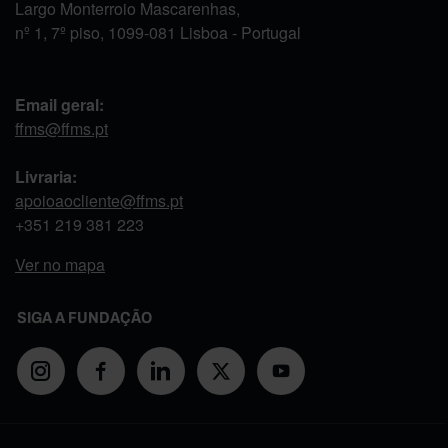
Largo Monterroio Mascarenhas,
nº 1, 7º piso, 1099-081 Lisboa - Portugal
Email geral:
ffms@ffms.pt
Livraria:
apoioaocliente@ffms.pt
+351
219 381 223
Ver no mapa
SIGA A FUNDAÇÃO