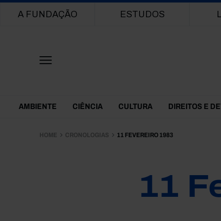
Main navigation
A FUNDAÇÃO
ESTUDOS
Themes Menu
AMBIENTE
CIÊNCIA
CULTURA
DIREITOS E D
HOME
CRONOLOGIAS
11 FEVEREIRO 1983
11 F