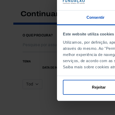
Continuar a pesquisar
Consentir
Este website utiliza cookies
O QUE PROCURA?
Utilizamos, por definição, a
através do mesmo. Ao "Permit
melhor experiência de naveg
serviços, de acordo com as s
TEMA
Saiba mais sobre cookies at
DATA DE INÍCIO
Rejeitar