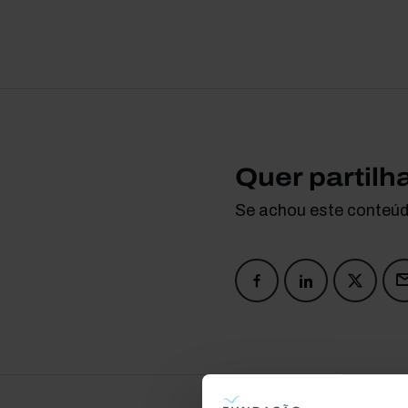
Quer partilh
Se achou este conteúdo