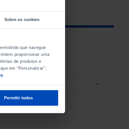
Sobre os cookies
 permitindo que navegue
permitem proporcionar uma
fertas de produtos e
ique em "Personalizar".
es
.
ORDENAR POR
Permitir todos