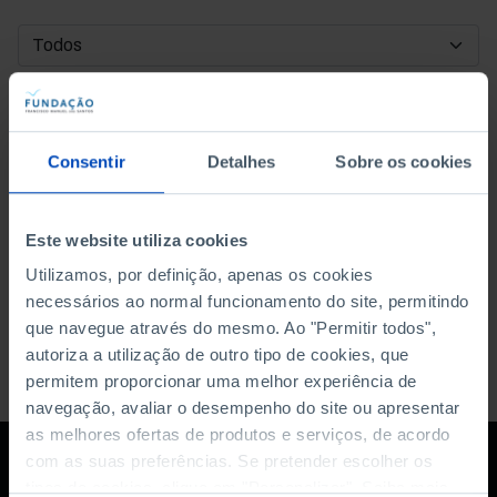
DATA DE INÍCIO
DATA DE FIM
Consentir
Detalhes
Sobre os cookies
ORDENAR POR
Este website utiliza cookies
Utilizamos, por definição, apenas os cookies
necessários ao normal funcionamento do site, permitindo
que navegue através do mesmo. Ao "Permitir todos",
autoriza a utilização de outro tipo de cookies, que
permitem proporcionar uma melhor experiência de
navegação, avaliar o desempenho do site ou apresentar
as melhores ofertas de produtos e serviços, de acordo
com as suas preferências. Se pretender escolher os
tipos de cookies, clique em "Personalizar". Saiba mais