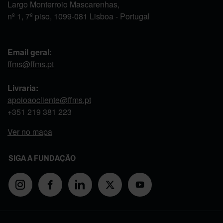
Largo Monterroio Mascarenhas,
nº 1, 7º piso, 1099-081 Lisboa - Portugal
Email geral:
ffms@ffms.pt
Livraria:
apoioaocliente@ffms.pt
+351
219 381 223
Ver no mapa
SIGA A FUNDAÇÃO