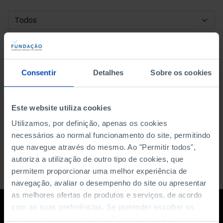
DATA DE INÍCIO
DATA DE FIM
Consentir
Detalhes
Sobre os cookies
ORDENAR POR
Este website utiliza cookies
Utilizamos, por definição, apenas os cookies
necessários ao normal funcionamento do site, permitindo
que navegue através do mesmo. Ao "Permitir todos",
autoriza a utilização de outro tipo de cookies, que
permitem proporcionar uma melhor experiência de
navegação, avaliar o desempenho do site ou apresentar
as melhores ofertas de produtos e serviços, de acordo
com as suas preferências. Se pretender escolher os
tipos de cookies, clique em "Personalizar". Saiba mais