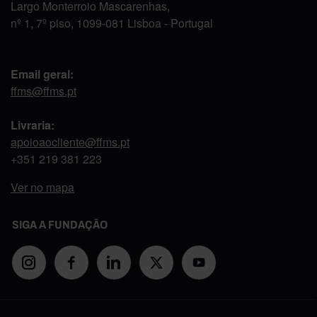
Largo Monterroio Mascarenhas,
nº 1, 7º piso, 1099-081 Lisboa - Portugal
Email geral:
ffms@ffms.pt
Livraria:
apoioaocliente@ffms.pt
+351
219 381 223
Ver no mapa
SIGA A FUNDAÇÃO