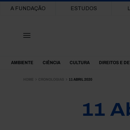
Main navigation
A FUNDAÇÃO
ESTUDOS
Themes Menu
AMBIENTE
CIÊNCIA
CULTURA
DIREITOS E D
HOME
CRONOLOGIAS
11 ABRIL 2020
11 A