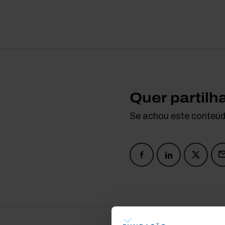
Quer partilh
Se achou este conteúdo