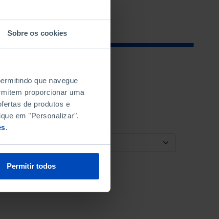
Sobre os cookies
 permitindo que navegue
permitem proporcionar uma
fertas de produtos e
ique em "Personalizar".
es
.
ORDENAR POR
Permitir todos