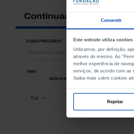
Continuar a pesquisar
Consentir
Este website utiliza cookies
O QUE PROCURA?
Utilizamos, por definição, a
através do mesmo. Ao "Permit
melhor experiência de naveg
serviços, de acordo com as s
TEMA
Saiba mais sobre cookies at
DATA DE INÍCIO
Rejeitar