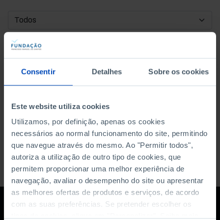
DATA DE INÍCIO
DATA DE FIM
Consentir
Detalhes
Sobre os cookies
ORDENAR POR
Este website utiliza cookies
Utilizamos, por definição, apenas os cookies
necessários ao normal funcionamento do site, permitindo
que navegue através do mesmo. Ao "Permitir todos",
autoriza a utilização de outro tipo de cookies, que
permitem proporcionar uma melhor experiência de
navegação, avaliar o desempenho do site ou apresentar
as melhores ofertas de produtos e serviços, de acordo
com as suas preferências. Se pretender escolher os
tipos de cookies, clique em "Personalizar". Saiba mais