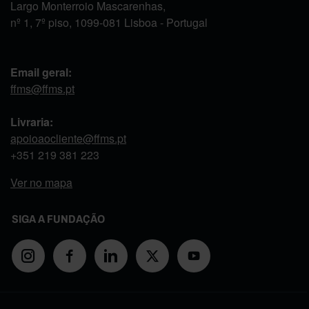
Largo Monterroio Mascarenhas,
nº 1, 7º piso, 1099-081 Lisboa - Portugal
Email geral:
ffms@ffms.pt
Livraria:
apoioaocliente@ffms.pt
+351
219 381 223
Ver no mapa
SIGA A FUNDAÇÃO