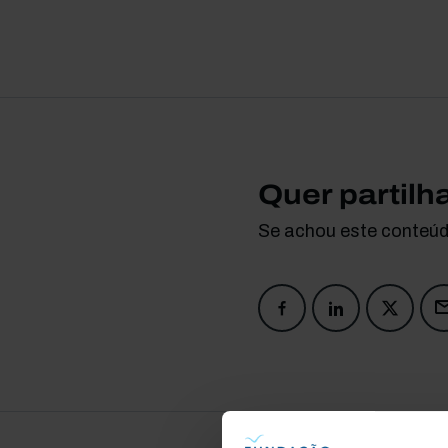
Quer partilh
Se achou este conteúdo