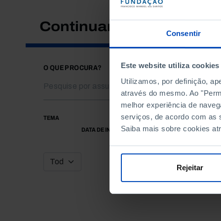
Continuar a pesquisar
Consentir
Este website utiliza cookies
O QUE PROCURA?
Utilizamos, por definição, a
através do mesmo. Ao "Permit
melhor experiência de naveg
serviços, de acordo com as s
TEMA
Saiba mais sobre cookies at
DATA DE INÍCIO
Rejeitar