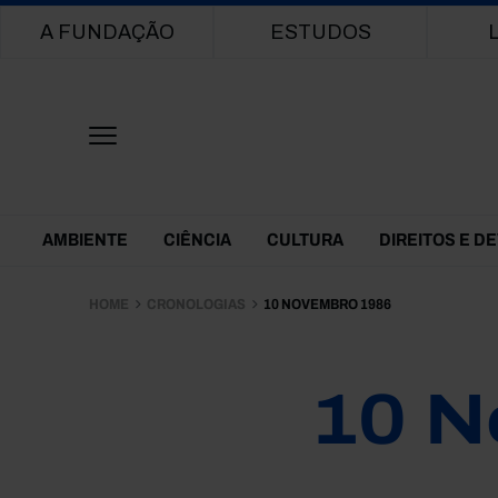
Main navigation
A FUNDAÇÃO
ESTUDOS
Themes Menu
AMBIENTE
CIÊNCIA
CULTURA
DIREITOS E D
HOME
CRONOLOGIAS
10 NOVEMBRO 1986
10 N