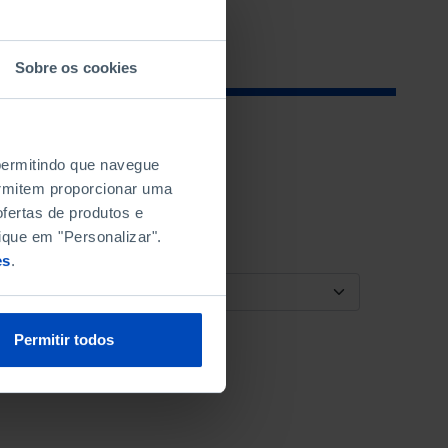
Sobre os cookies
 permitindo que navegue
permitem proporcionar uma
fertas de produtos e
ique em "Personalizar".
es
.
ORDENAR POR
Permitir todos