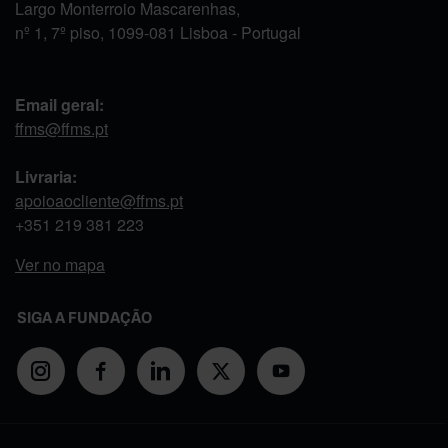
Largo Monterroio Mascarenhas,
nº 1, 7º piso, 1099-081 Lisboa - Portugal
Email geral:
ffms@ffms.pt
Livraria:
apoioaocliente@ffms.pt
+351
219 381 223
Ver no mapa
SIGA A FUNDAÇÃO