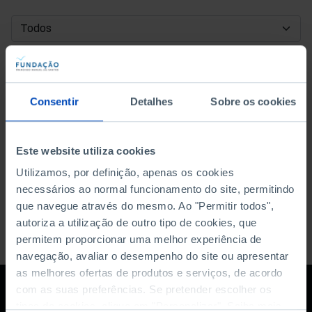
DATA DE INÍCIO
DATA DE FIM
Consentir
Detalhes
Sobre os cookies
ORDENAR POR
Este website utiliza cookies
Utilizamos, por definição, apenas os cookies
necessários ao normal funcionamento do site, permitindo
que navegue através do mesmo. Ao "Permitir todos",
autoriza a utilização de outro tipo de cookies, que
permitem proporcionar uma melhor experiência de
navegação, avaliar o desempenho do site ou apresentar
as melhores ofertas de produtos e serviços, de acordo
com as suas preferências. Se pretender escolher os
tipos de cookies, clique em "Personalizar". Saiba mais