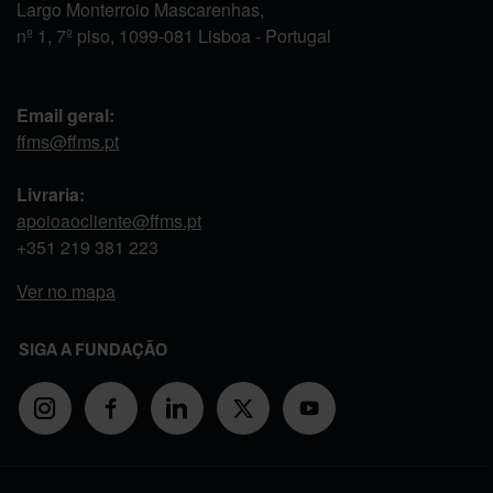
Largo Monterroio Mascarenhas,
nº 1, 7º piso, 1099-081 Lisboa - Portugal
Email geral:
ffms@ffms.pt
Livraria:
apoioaocliente@ffms.pt
+351
219 381 223
Ver no mapa
SIGA A FUNDAÇÃO