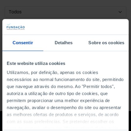
DATA DE INÍCIO
DATA DE FIM
Consentir
Detalhes
Sobre os cookies
ORDENAR POR
Este website utiliza cookies
Utilizamos, por definição, apenas os cookies
necessários ao normal funcionamento do site, permitindo
que navegue através do mesmo. Ao "Permitir todos",
autoriza a utilização de outro tipo de cookies, que
permitem proporcionar uma melhor experiência de
navegação, avaliar o desempenho do site ou apresentar
as melhores ofertas de produtos e serviços, de acordo
com as suas preferências. Se pretender escolher os
tipos de cookies, clique em "Personalizar". Saiba mais