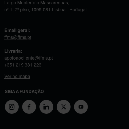
Largo Monterroio Mascarenhas,
nº 1, 7º piso, 1099-081 Lisboa - Portugal
Email geral:
ffms@ffms.pt
Livraria:
apoioaocliente@ffms.pt
+351
219 381 223
Ver no mapa
SIGA A FUNDAÇÃO