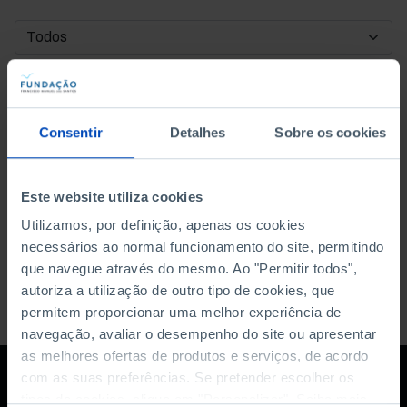
DATA DE INÍCIO
DATA DE FIM
Consentir
Detalhes
Sobre os cookies
ORDENAR POR
Este website utiliza cookies
Utilizamos, por definição, apenas os cookies
necessários ao normal funcionamento do site, permitindo
que navegue através do mesmo. Ao "Permitir todos",
autoriza a utilização de outro tipo de cookies, que
permitem proporcionar uma melhor experiência de
navegação, avaliar o desempenho do site ou apresentar
as melhores ofertas de produtos e serviços, de acordo
com as suas preferências. Se pretender escolher os
tipos de cookies, clique em "Personalizar". Saiba mais