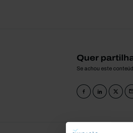
Quer partilh
Se achou este conteúdo