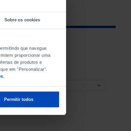
Sobre os cookies
 permitindo que navegue
permitem proporcionar uma
fertas de produtos e
ique em "Personalizar".
es
.
ORDENAR POR
Permitir todos