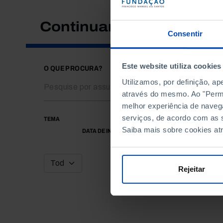
Continuar a pesquisar
Consentir
Este website utiliza cookies
O QUE PROCURA?
Utilizamos, por definição, a
através do mesmo. Ao "Permit
melhor experiência de naveg
serviços, de acordo com as s
TEMA
Saiba mais sobre cookies at
DATA DE INÍCIO
Rejeitar