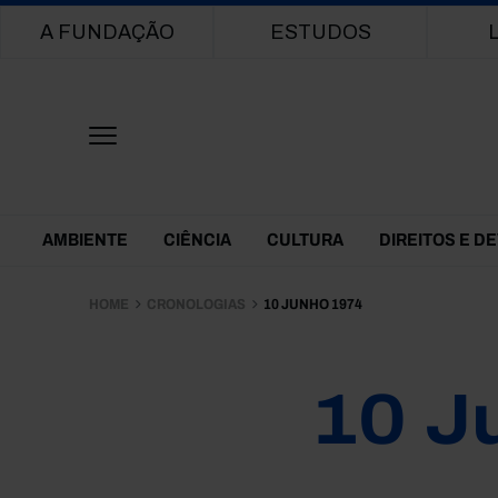
Main navigation
A FUNDAÇÃO
ESTUDOS
Themes Menu
AMBIENTE
CIÊNCIA
CULTURA
DIREITOS E D
HOME
CRONOLOGIAS
10 JUNHO 1974
10 J