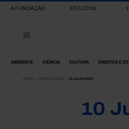
Main navigation
A FUNDAÇÃO
ESTUDOS
Themes Menu
AMBIENTE
CIÊNCIA
CULTURA
DIREITOS E D
HOME
CRONOLOGIAS
10 JULHO 2003
10 J