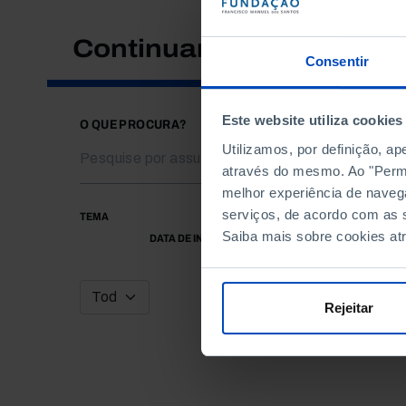
Continuar a pesquisar
Consentir
Este website utiliza cookies
O QUE PROCURA?
Utilizamos, por definição, a
através do mesmo. Ao "Permit
melhor experiência de naveg
serviços, de acordo com as s
TEMA
Saiba mais sobre cookies at
DATA DE INÍCIO
Rejeitar