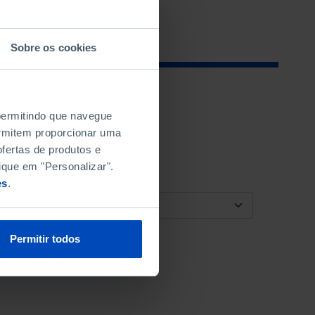
Sobre os cookies
 permitindo que navegue
permitem proporcionar uma
fertas de produtos e
ique em "Personalizar".
es
.
ORDENAR POR
Permitir todos