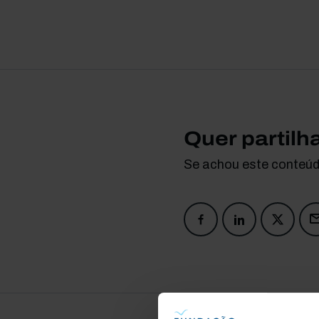
Quer partilh
Se achou este conteúdo