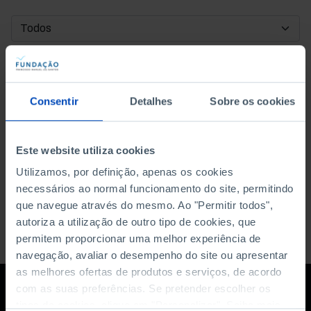
DATA DE INÍCIO
DATA DE FIM
Consentir
Detalhes
Sobre os cookies
ORDENAR POR
Este website utiliza cookies
Utilizamos, por definição, apenas os cookies
necessários ao normal funcionamento do site, permitindo
que navegue através do mesmo. Ao "Permitir todos",
autoriza a utilização de outro tipo de cookies, que
permitem proporcionar uma melhor experiência de
navegação, avaliar o desempenho do site ou apresentar
as melhores ofertas de produtos e serviços, de acordo
com as suas preferências. Se pretender escolher os
tipos de cookies, clique em "Personalizar". Saiba mais