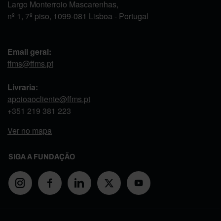
Largo Monterroio Mascarenhas,
nº 1, 7º piso, 1099-081 Lisboa - Portugal
Email geral:
ffms@ffms.pt
Livraria:
apoioaocliente@ffms.pt
+351
219 381 223
Ver no mapa
SIGA A FUNDAÇÃO