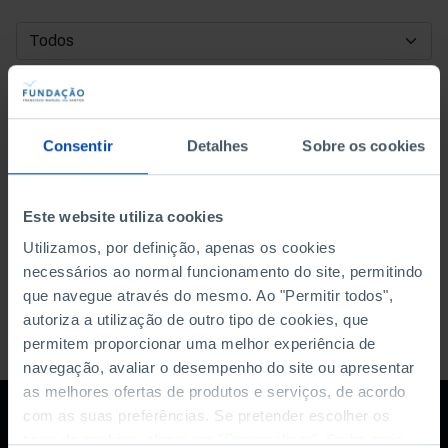
DATA DE INÍCIO
DATA DE FIM
Consentir
Detalhes
Sobre os cookies
ORDENAR POR
Este website utiliza cookies
Utilizamos, por definição, apenas os cookies
necessários ao normal funcionamento do site, permitindo
que navegue através do mesmo. Ao "Permitir todos",
autoriza a utilização de outro tipo de cookies, que
permitem proporcionar uma melhor experiência de
navegação, avaliar o desempenho do site ou apresentar
as melhores ofertas de produtos e serviços, de acordo
com as suas preferências. Se pretender escolher os
tipos de cookies, clique em "Personalizar". Saiba mais