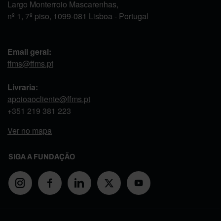
Largo Monterroio Mascarenhas,
nº 1, 7º piso, 1099-081 Lisboa - Portugal
Email geral:
ffms@ffms.pt
Livraria:
apoioaocliente@ffms.pt
+351
219 381 223
Ver no mapa
SIGA A FUNDAÇÃO