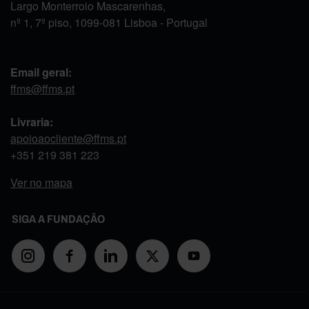
Largo Monterroio Mascarenhas,
nº 1, 7º piso, 1099-081 Lisboa - Portugal
Email geral:
ffms@ffms.pt
Livraria:
apoioaocliente@ffms.pt
+351
219 381 223
Ver no mapa
SIGA A FUNDAÇÃO