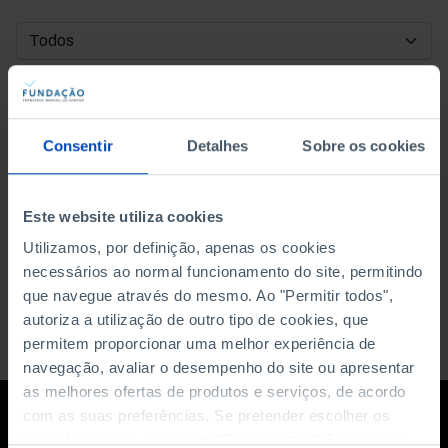
DATA DE INÍCIO
DATA DE FIM
Consentir
Detalhes
Sobre os cookies
ORDENAR POR
Este website utiliza cookies
Utilizamos, por definição, apenas os cookies
necessários ao normal funcionamento do site, permitindo
que navegue através do mesmo. Ao "Permitir todos",
autoriza a utilização de outro tipo de cookies, que
permitem proporcionar uma melhor experiência de
navegação, avaliar o desempenho do site ou apresentar
as melhores ofertas de produtos e serviços, de acordo
com as suas preferências. Se pretender escolher os
tipos de cookies, clique em "Personalizar". Saiba mais