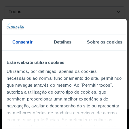
DATA DE INÍCIO
DATA DE FIM
Consentir
Detalhes
Sobre os cookies
ORDENAR POR
Este website utiliza cookies
Utilizamos, por definição, apenas os cookies
necessários ao normal funcionamento do site, permitindo
que navegue através do mesmo. Ao "Permitir todos",
autoriza a utilização de outro tipo de cookies, que
permitem proporcionar uma melhor experiência de
navegação, avaliar o desempenho do site ou apresentar
as melhores ofertas de produtos e serviços, de acordo
com as suas preferências. Se pretender escolher os
tipos de cookies, clique em "Personalizar". Saiba mais