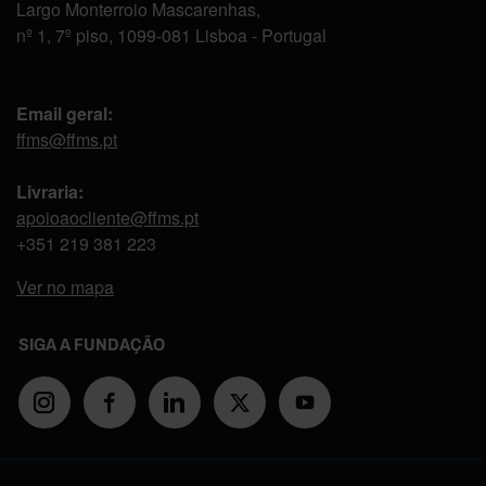
Largo Monterroio Mascarenhas,
nº 1, 7º piso, 1099-081 Lisboa - Portugal
Email geral:
ffms@ffms.pt
Livraria:
apoioaocliente@ffms.pt
+351
219 381 223
Ver no mapa
SIGA A FUNDAÇÃO