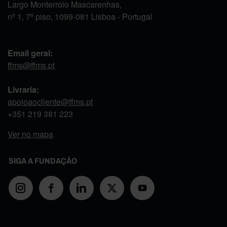
Largo Monterroio Mascarenhas,
nº 1, 7º piso, 1099-081 Lisboa - Portugal
Email geral:
ffms@ffms.pt
Livraria:
apoioaocliente@ffms.pt
+351
219 381 223
Ver no mapa
SIGA A FUNDAÇÃO