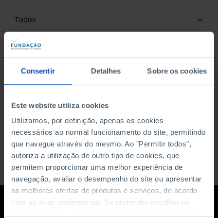
DATA DE INÍCIO
DATA DE FIM
Consentir
Detalhes
Sobre os cookies
ORDENAR POR
Este website utiliza cookies
Utilizamos, por definição, apenas os cookies
necessários ao normal funcionamento do site, permitindo
que navegue através do mesmo. Ao "Permitir todos",
autoriza a utilização de outro tipo de cookies, que
permitem proporcionar uma melhor experiência de
navegação, avaliar o desempenho do site ou apresentar
as melhores ofertas de produtos e serviços, de acordo
com as suas preferências. Se pretender escolher os
tipos de cookies, clique em "Personalizar". Saiba mais