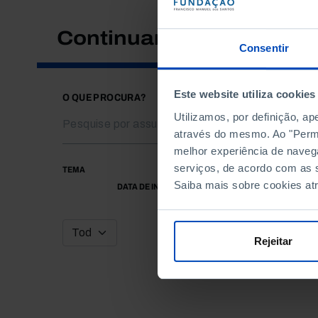
Continuar a pesquisar
Consentir
Este website utiliza cookies
O QUE PROCURA?
Utilizamos, por definição, a
através do mesmo. Ao "Permit
melhor experiência de naveg
serviços, de acordo com as s
TEMA
Saiba mais sobre cookies at
DATA DE INÍCIO
Rejeitar