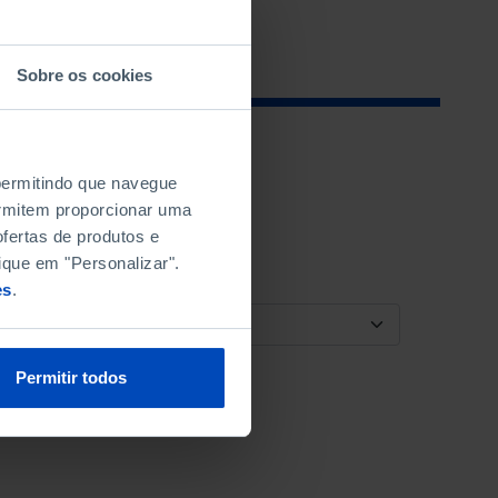
Sobre os cookies
 permitindo que navegue
permitem proporcionar uma
fertas de produtos e
ique em "Personalizar".
es
.
ORDENAR POR
Permitir todos