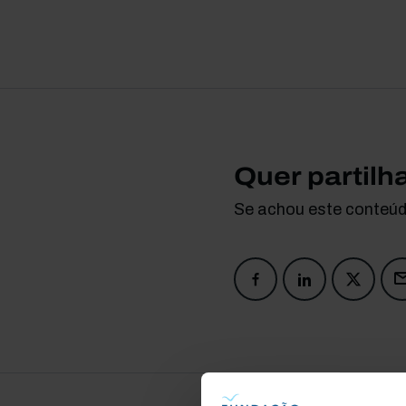
Quer partilh
Se achou este conteúdo