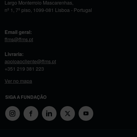
Largo Monterroio Mascarenhas,
nº 1, 7º piso, 1099-081 Lisboa - Portugal
Email geral:
ffms@ffms.pt
Livraria:
apoioaocliente@ffms.pt
+351
219 381 223
Ver no mapa
SIGA A FUNDAÇÃO