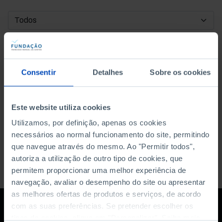
DATA DE INÍCIO
DATA DE FIM
Consentir
Detalhes
Sobre os cookies
ORDENAR POR
Este website utiliza cookies
Utilizamos, por definição, apenas os cookies
necessários ao normal funcionamento do site, permitindo
que navegue através do mesmo. Ao "Permitir todos",
autoriza a utilização de outro tipo de cookies, que
permitem proporcionar uma melhor experiência de
navegação, avaliar o desempenho do site ou apresentar
as melhores ofertas de produtos e serviços, de acordo
com as suas preferências. Se pretender escolher os
tipos de cookies, clique em "Personalizar". Saiba mais