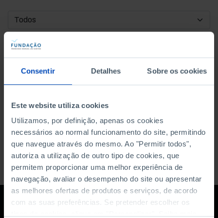
DATA DE INÍCIO
DATA DE FIM
Consentir
Detalhes
Sobre os cookies
ORDENAR POR
Este website utiliza cookies
Utilizamos, por definição, apenas os cookies
necessários ao normal funcionamento do site, permitindo
que navegue através do mesmo. Ao "Permitir todos",
autoriza a utilização de outro tipo de cookies, que
permitem proporcionar uma melhor experiência de
navegação, avaliar o desempenho do site ou apresentar
as melhores ofertas de produtos e serviços, de acordo
com as suas preferências. Se pretender escolher os
tipos de cookies, clique em "Personalizar". Saiba mais