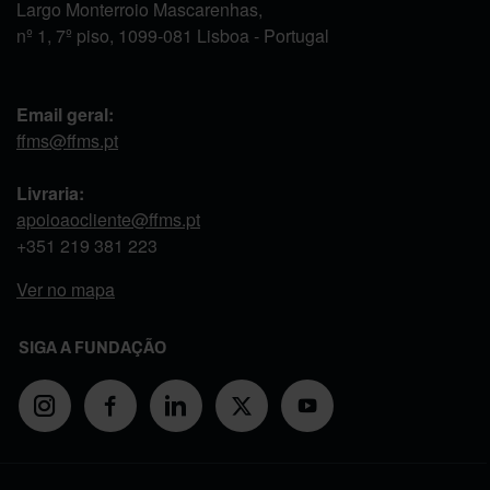
Largo Monterroio Mascarenhas,
nº 1, 7º piso, 1099-081 Lisboa - Portugal
Email geral:
ffms@ffms.pt
Livraria:
apoioaocliente@ffms.pt
+351
219 381 223
Ver no mapa
SIGA A FUNDAÇÃO