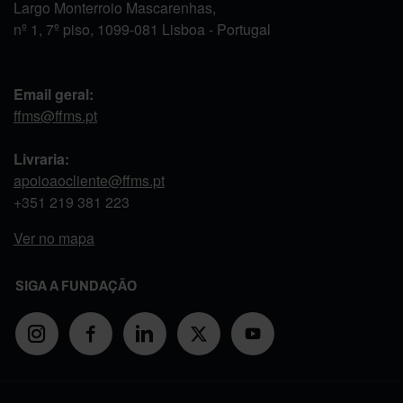
Largo Monterroio Mascarenhas,
nº 1, 7º piso, 1099-081 Lisboa - Portugal
Email geral:
ffms@ffms.pt
Livraria:
apoioaocliente@ffms.pt
+351
219 381 223
Ver no mapa
SIGA A FUNDAÇÃO