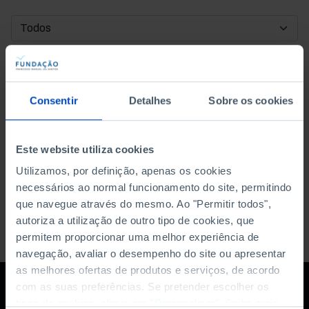
DATA DE INÍCIO
DATA DE FIM
Consentir
Detalhes
Sobre os cookies
ORDENAR POR
Este website utiliza cookies
Utilizamos, por definição, apenas os cookies
necessários ao normal funcionamento do site, permitindo
que navegue através do mesmo. Ao "Permitir todos",
autoriza a utilização de outro tipo de cookies, que
permitem proporcionar uma melhor experiência de
navegação, avaliar o desempenho do site ou apresentar
as melhores ofertas de produtos e serviços, de acordo
com as suas preferências. Se pretender escolher os
tipos de cookies, clique em "Personalizar". Saiba mais