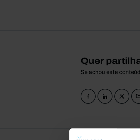
Quer partilh
Se achou este conteúdo