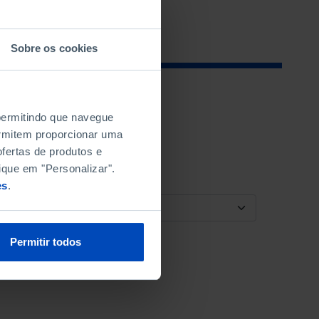
Sobre os cookies
 permitindo que navegue
permitem proporcionar uma
fertas de produtos e
ique em "Personalizar".
es
.
ORDENAR POR
Permitir todos