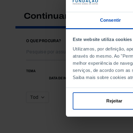
Continuar a pesquisar
Consentir
Este website utiliza cookies
O QUE PROCURA?
Utilizamos, por definição, a
através do mesmo. Ao "Permit
melhor experiência de naveg
serviços, de acordo com as s
TEMA
Saiba mais sobre cookies at
DATA DE INÍCIO
Rejeitar