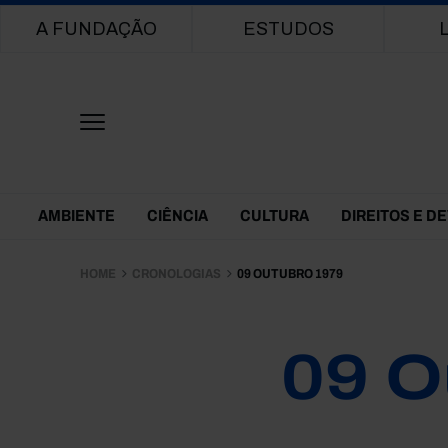
Main navigation
A FUNDAÇÃO
ESTUDOS
Themes Menu
AMBIENTE
CIÊNCIA
CULTURA
DIREITOS E D
HOME
CRONOLOGIAS
09 OUTUBRO 1979
09 O