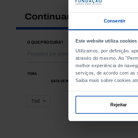
Continuar a pesquisar
Consentir
Este website utiliza cookies
O QUE PROCURA?
Utilizamos, por definição, a
através do mesmo. Ao "Permit
melhor experiência de naveg
serviços, de acordo com as s
TEMA
Saiba mais sobre cookies at
DATA DE INÍCIO
Rejeitar