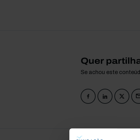
Quer partilh
Se achou este conteúdo