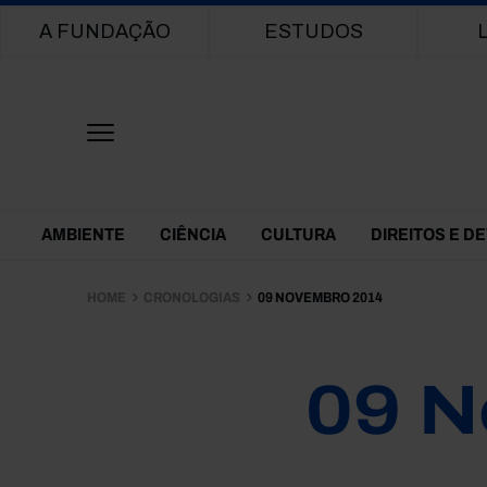
Main navigation
A FUNDAÇÃO
ESTUDOS
Themes Menu
AMBIENTE
CIÊNCIA
CULTURA
DIREITOS E D
HOME
CRONOLOGIAS
09 NOVEMBRO 2014
09 N