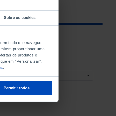
Sobre os cookies
 permitindo que navegue
permitem proporcionar uma
fertas de produtos e
ique em "Personalizar".
es
.
ORDENAR POR
Permitir todos