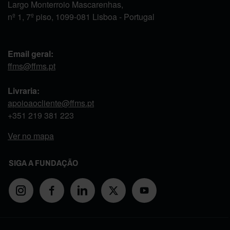
Largo Monterroio Mascarenhas,
nº 1, 7º piso, 1099-081 Lisboa - Portugal
Email geral:
ffms@ffms.pt
Livraria:
apoioaocliente@ffms.pt
+351
219 381 223
Ver no mapa
SIGA A FUNDAÇÃO