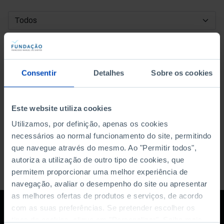
DATA DE INÍCIO
DATA DE FIM
Consentir
Detalhes
Sobre os cookies
ORDENAR POR
Este website utiliza cookies
Utilizamos, por definição, apenas os cookies
necessários ao normal funcionamento do site, permitindo
que navegue através do mesmo. Ao "Permitir todos",
autoriza a utilização de outro tipo de cookies, que
permitem proporcionar uma melhor experiência de
navegação, avaliar o desempenho do site ou apresentar
as melhores ofertas de produtos e serviços, de acordo
com as suas preferências. Se pretender escolher os
tipos de cookies, clique em "Personalizar". Saiba mais