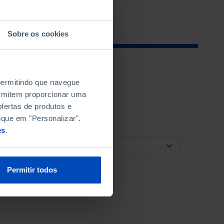
Sobre os cookies
 permitindo que navegue
permitem proporcionar uma
fertas de produtos e
ique em "Personalizar".
es
.
ORDENAR POR
Permitir todos