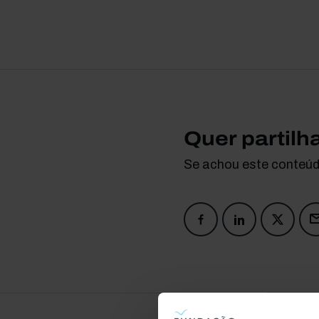
Quer partilh
Se achou este conteúdo