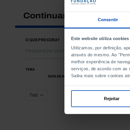
Continuar a pesquisar
Consentir
Este website utiliza cookies
O QUE PROCURA?
Utilizamos, por definição, a
através do mesmo. Ao "Permit
melhor experiência de naveg
serviços, de acordo com as s
TEMA
Saiba mais sobre cookies at
DATA DE INÍCIO
Rejeitar