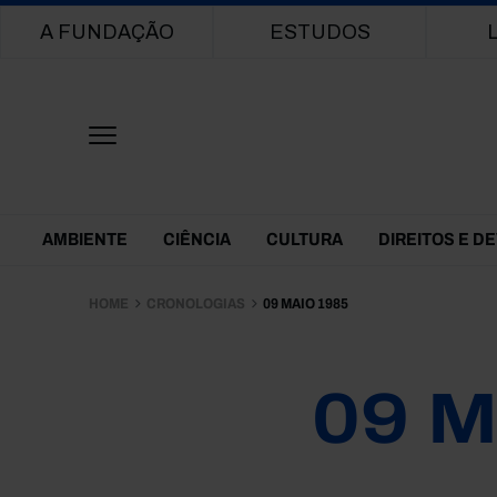
Main navigation
A FUNDAÇÃO
ESTUDOS
Themes Menu
AMBIENTE
CIÊNCIA
CULTURA
DIREITOS E D
HOME
CRONOLOGIAS
09 MAIO 1985
09 M