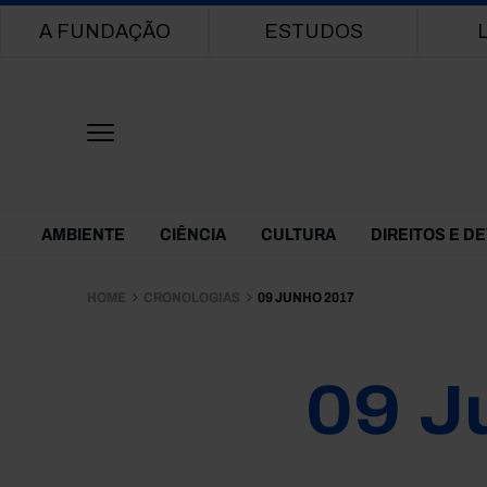
Main navigation
A FUNDAÇÃO
ESTUDOS
Themes Menu
AMBIENTE
CIÊNCIA
CULTURA
DIREITOS E D
HOME
CRONOLOGIAS
09 JUNHO 2017
09 J