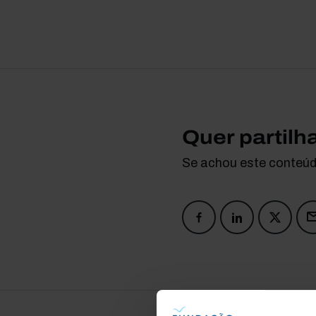
Quer partilh
Se achou este conteúdo