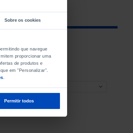
Sobre os cookies
 permitindo que navegue
permitem proporcionar uma
fertas de produtos e
ique em "Personalizar".
es
.
ORDENAR POR
Permitir todos