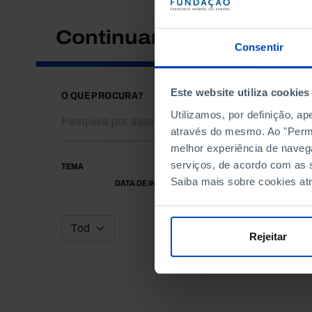
Continuar a pesquisar
Consentir
Este website utiliza cookies
O QUE PROCURA?
Utilizamos, por definição, a
através do mesmo. Ao "Permit
melhor experiência de naveg
serviços, de acordo com as s
TEMA
Saiba mais sobre cookies at
DATA DE INÍCIO
Rejeitar