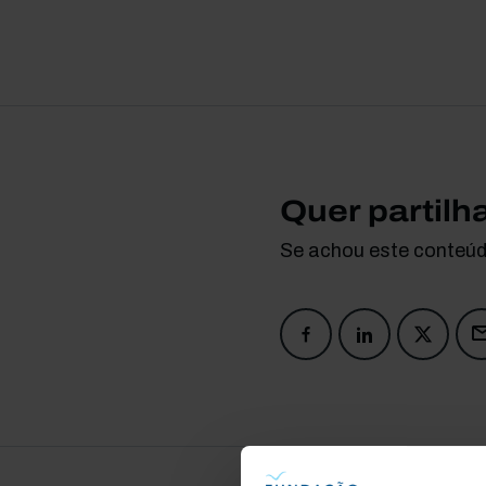
Quer partilh
Se achou este conteúdo