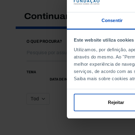
Continuar a pesquisar
Consentir
Este website utiliza cookies
O QUE PROCURA?
Utilizamos, por definição, a
através do mesmo. Ao "Permit
melhor experiência de naveg
serviços, de acordo com as s
TEMA
Saiba mais sobre cookies at
DATA DE INÍCIO
Rejeitar