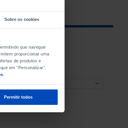
Sobre os cookies
 permitindo que navegue
permitem proporcionar uma
fertas de produtos e
ique em "Personalizar".
es
.
ORDENAR POR
Permitir todos