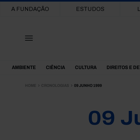
Main navigation
A FUNDAÇÃO
ESTUDOS
Themes Menu
AMBIENTE
CIÊNCIA
CULTURA
DIREITOS E D
HOME
CRONOLOGIAS
09 JUNHO 1999
09 J