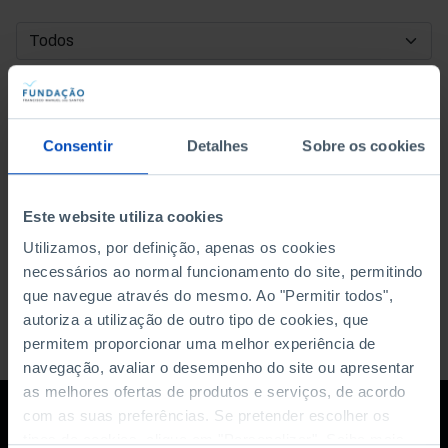
DATA DE INÍCIO
DATA DE FIM
Consentir
Detalhes
Sobre os cookies
ORDENAR POR
Este website utiliza cookies
Utilizamos, por definição, apenas os cookies
necessários ao normal funcionamento do site, permitindo
que navegue através do mesmo. Ao "Permitir todos",
autoriza a utilização de outro tipo de cookies, que
permitem proporcionar uma melhor experiência de
navegação, avaliar o desempenho do site ou apresentar
as melhores ofertas de produtos e serviços, de acordo
com as suas preferências. Se pretender escolher os
tipos de cookies, clique em "Personalizar". Saiba mais