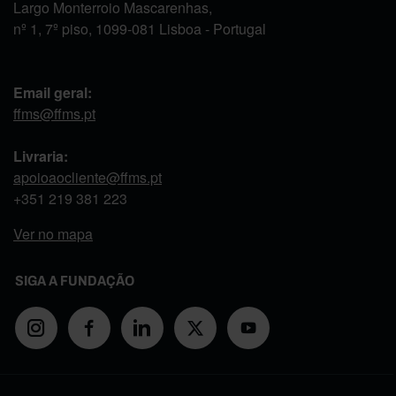
Largo Monterroio Mascarenhas,
nº 1, 7º piso, 1099-081 Lisboa - Portugal
Email geral:
ffms@ffms.pt
Livraria:
apoioaocliente@ffms.pt
+351
219 381 223
Ver no mapa
SIGA A FUNDAÇÃO